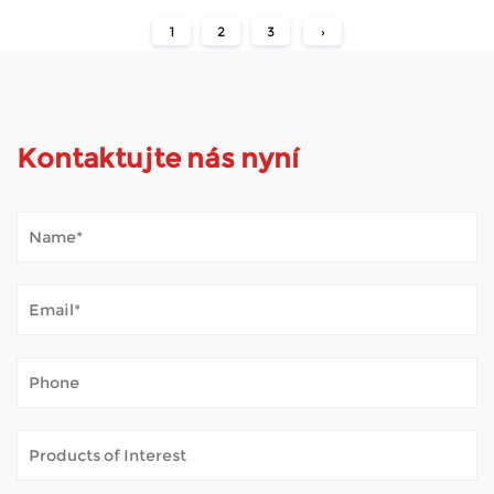
1
2
3
›
Kontaktujte nás nyní
Jak Mobility Scooter zvládá venkovní počasí?
Jan 02, 2026