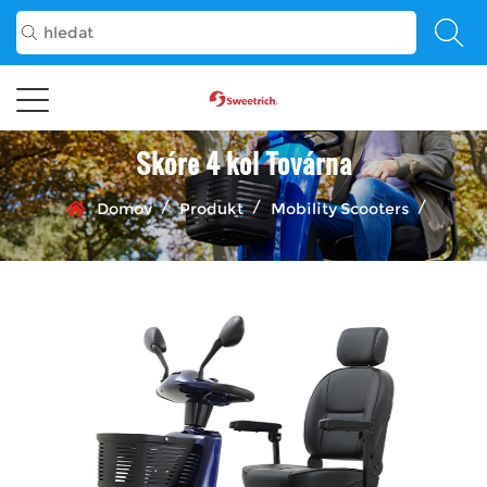
Skóre 4 kol Továrna
/
/
/
Domov
Produkt
Mobility Scooters