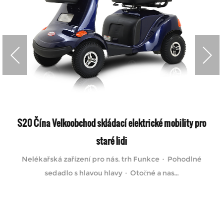
S20 Čína Velkoobchod skládací elektrické mobility pro
staré lidi
Nelékařská zařízení pro nás. trh Funkce · Pohodlné
sedadlo s hlavou hlavy · Otočné a nas...