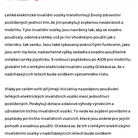
Lehké elektrické invalidní vozíky transformují životy zdravotně
postižených jedinců tím, že jim poskytují zvýšenou nezávislost a
mobilitu. Tyto invalidní vozíky jsou navrženy tak, aby se snadno
používaly, odolné a lehké, což je činí vhodné pro použití jak v
interiéru, tak venku. Jsou také vybaveny pokročilými funkcemi, jako
jsou anti-tip kola, nastavitelné výšky sedadla a snadno použitelné
ovládací prvky joysticku. S rostoucí poptávkou po AIDS pro mobilitu,
globální trh s lehkými
elektrické invalidní vozíky
Očekává se, že v
nadcházejících letech bude svědkem významného růstu.
Vlády po celém světě přijímají iniciativy na podporu používání
lehkých elektrických invalidních vozíků mezi jednotlivci
postižených. Poskytují dotace a daňové výhody výrobcům a
uživatelům těchto invalidních vozíků. To vede ke zvýšení povědomí a
poptávky po těchto invalidních vozících, které jsou známé pro jejich
pohodlí a snadnou použití. Očekává se, že trh s lehkými elektrickými
invalidními vozíky v nadcházejících letech bude svědkem