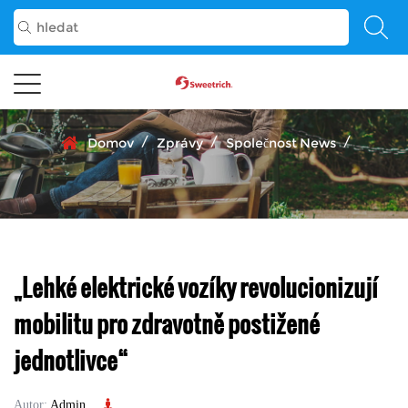
/
/
/
Domov
Zprávy
Společnost News
„Lehké elektrické vozíky revolucionizují
mobilitu pro zdravotně postižené
jednotlivce“
Autor:
Admin