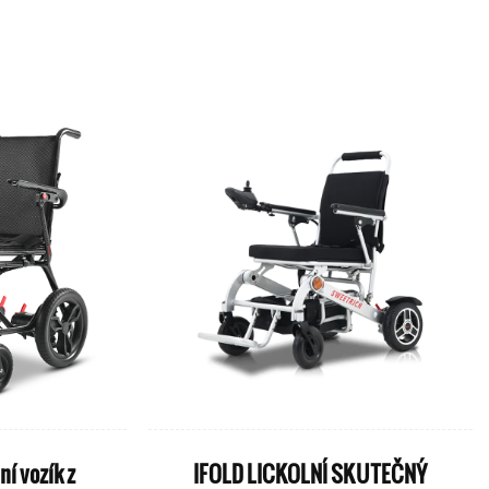
ní vozík z
IFOLD LICKOLNÍ SKUTEČNÝ