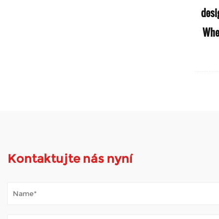
útr
desi
 skútr
Whee
Kontaktujte nás nyní