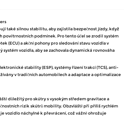
ers
jí také silnou stabilitu, aby zajistila bezpečnost jízdy, když
 povětrnostních podmínek. Pro tento účel se zrodil systém
notek (ECU) a akční pohony pro sledování stavu vozidla v
ký systém vozidla, aby se zachovala dynamická rovnováha
tronické stability (ESP), systémy řízení trakcí (TCS), anti-
užívány v tradičních automobilech a adaptace a optimalizace
áště důležitý pro skútry s vysokým středem gravitace a
ostních rizik skútrů mobility. Obzvláště při příliš rychlém
, je vozidlo náchylné k převrácení, což vážně ohrožuje