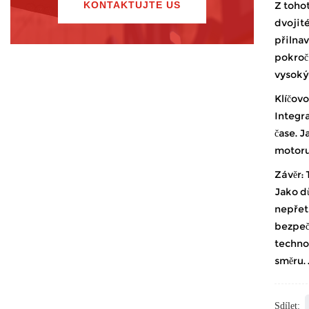
KONTAKTUJTE US
Z tohot
dvojité
přilnav
pokroči
vysokýc
Klíčovo
Integra
čase. 
motoru,
Závěr:
Jako d
nepřetr
bezpeč
technol
směru. 
Sdílet: