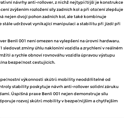
tivní návrhy anti-rollover, z nichž nejtypičtější je konstrukce
ení zvýšením rozložení síly zadních kol a při otočení zlepšuje
jímá nejen dvojí pohon zadních kol, ale také kombinuje
tále udržovat vynikající manipulaci a stabilitu při jízdě při
llover Benli 001 není omezen na vylepšení na úrovni hardwaru.
1 sledovat změny úhlu naklonění vozidla a zrychlení v reálném
mžitě a rychle obnoví rovnováhu vozidla úpravou výstupu
těna bezpečnost cestujících.
pečnostní výkonnosti skútrů mobility neoddělitelné od
roly stability poskytuje návrh anti-rollover solidní záruku
dami. Úspěšná praxe Benli 001 nejen demonstruje sílu
odporuje rozvoj skútrů mobility v bezpečnějším a chytřejším