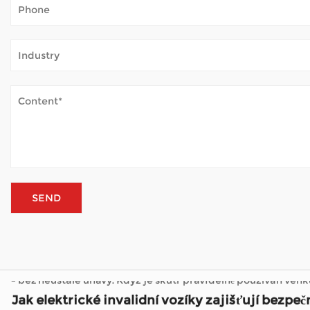
Jak Mobility Scooter zvládá venkovní počasí?
Jan 02, 2026
Mobilní koloběžky otevírají svět mnoha lidem, pro které je c
– bez neustálé únavy. Když je skútr pravidelně používán venku,
Jak elektrické invalidní vozíky zajišťují bezpeč
Dec 31, 2025
Elektrické invalidní vozíky nabízejí zásadní pomoc osobám 
Velkoobchodní výrobce invalidních
Jak důležitá je rámová konstrukce pro elektric
Jan 05, 2026
Elektrické invalidní vozíky změnily počet lidí, kteří se během dne pohybují. Jako a Velkoobchodní výrobce invalidních vozíků Společnosti, jako jsou ty, které se 
vyřídit pochůzky, navštívit přátele nebo si prostě užít čas venku,
Jak Mobility Scooter zvládá venkovní počasí?
Jan 02, 2026
Mobilní koloběžky otevírají svět mnoha lidem, pro které je c
– bez neustálé únavy. Když je skútr pravidelně používán venku,
Jak elektrické invalidní vozíky zajišťují bezpeč
Dec 31, 2025