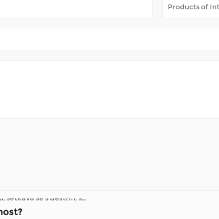
hůze na dlouhé vzdálenosti obtížná. Umožňují trávit čas venku –
 setkává se s deštěm, s...
nost?
s omezenou pohyblivostí, protože jim umožňují pohybovat se p
 vozíků , zaměřujeme se na záměrný design, který integr...
ké invalidní vozíky?
specializují na řešení mobility, nabízejí způsoby, jak
 ...
hůze na dlouhé vzdálenosti obtížná. Umožňují trávit čas venku –
 setkává se s deštěm, s...
nost?