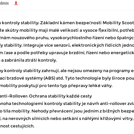
dmin
 kontroly stability: Základní kámen bezpečnosti
Mobility Scoot
e skútry mobility mají malé velikosti a vysoce flexibilní, potřebu
měnám nouzového pruhu, vysokorychlostního řízení nebo špatných
y stability. Integruje více senzorů, elektronických řídicích jed
m čase a podle potřeby upravuje brzdění, řízení nebo energetic
 a zabránila ztrátě kontroly.
 kontroly stability zahrnují, ale nejsou omezeny na programy elek
ací brzdové systémy (ABS) atd. Tyto technologie byly široce po
mobility poskytují pro tento typ přepravy lehké váhy.
nti-Rollover: Ochrana stability každé cesty
oha technologiemi kontroly stability je návrh anti-rollover zvl
 těla mobility. Nehody převrácení jsou jedním z běžných bezpečn
, na nerovných silnicích nebo setkání s náhlými křížovými větry
nost cestujících.