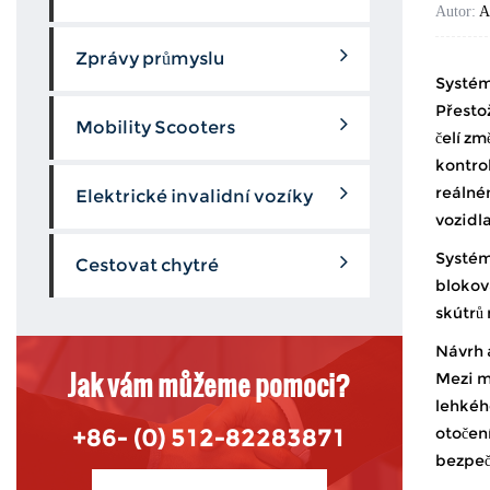
Autor:
A
Zprávy průmyslu
Systém
Přestož
Mobility Scooters
čelí z
kontrol
reálné
Elektrické invalidní vozíky
vozidla
Systémy
Cestovat chytré
blokov
skútrů 
Návrh a
Jak vám můžeme pomoci?
Mezi mn
lehkého
otočení
+86- (0) 512-82283871
bezpeč