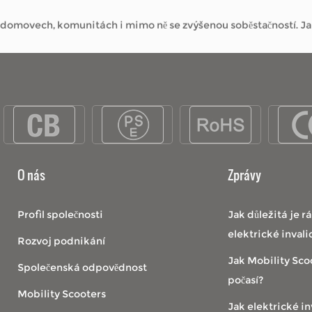
o domovech, komunitách i mimo ně se zvýšenou soběstačností. J
 navštěvovat místní obchody, užívat si park nebo se jednoduše 
O nás
Zprávy
Profil společnosti
Jak důležitá je 
o domovech, komunitách i mimo ně se zvýšenou soběstačností. J
elektrické invali
Rozvoj podnikání
Jak Mobility Sco
Společenská odpovědnost
počasí?
Mobility Scooters
Jak elektrické inv