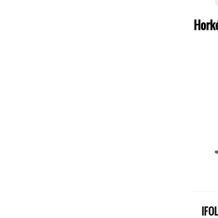
Hork
palců
IfOld Carbon2
IFO