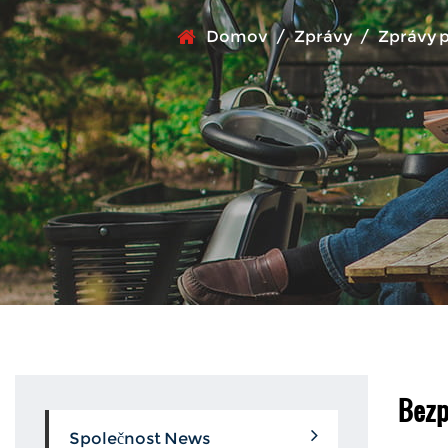
Domov
/
Zprávy
/
Zprávy 
Bezp
Společnost News