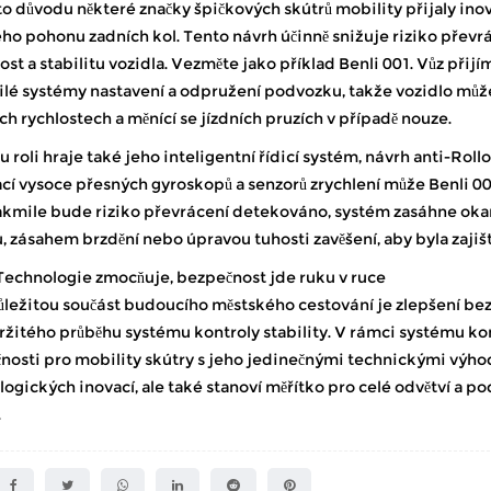
o důvodu některé značky špičkových skútrů mobility přijaly inova
ho pohonu zadních kol. Tento návrh účinně snižuje riziko převrác
ost a stabilitu vozidla. Vezměte jako příklad Benli 001. Vůz při
lé systémy nastavení a odpružení podvozku, takže vozidlo může s
h rychlostech a měnící se jízdních pruzích v případě nouze.
u roli hraje také jeho inteligentní řídicí systém, návrh anti-Ro
cí vysoce přesných gyroskopů a senzorů zrychlení může Benli 00
Jakmile bude riziko převrácení detekováno, systém zasáhne oka
 zásahem brzdění nebo úpravou tuhosti zavěšení, aby byla zajiš
 Technologie zmocňuje, bezpečnost jde ruku v ruce
ůležitou součást budoucího městského cestování je zlepšení bez
žitého průběhu systému kontroly stability. V rámci systému kont
nosti pro mobility skútry s jeho jedinečnými technickými výho
ogických inovací, ale také stanoví měřítko pro celé odvětví a p
.