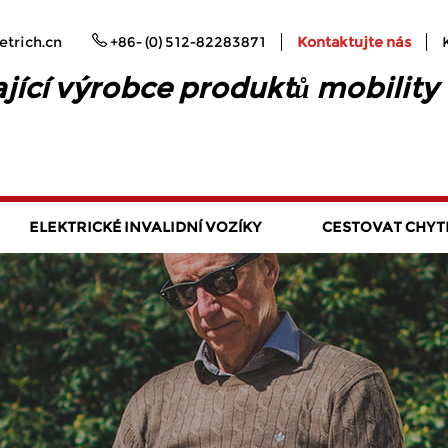
trich.cn
+86- (0) 512-82283871
Kontaktujte nás
jící výrobce produktů mobility
ELEKTRICKÉ INVALIDNÍ VOZÍKY
CESTOVAT CHYT