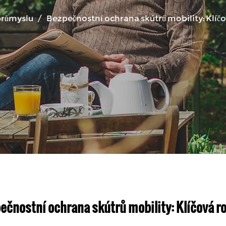
průmyslu
/
Bezpečnostní ochrana skútrů mobility: Klíčo
ečnostní ochrana skútrů mobility: Klíčová ro