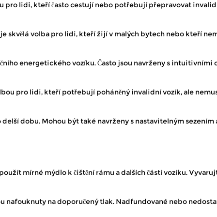
 pro lidi, kteří často cestují nebo potřebují přepravovat invalid
 navštěvovat místní obchody, užívat si park nebo se jednoduše 
e skvělá volba pro lidi, kteří žijí v malých bytech nebo kteří 
ičního energetického vozíku. Často jsou navrženy s intuitivními
o domovech, komunitách i mimo ně se zvýšenou soběstačností. J
bou pro lidi, kteří potřebují poháněný invalidní vozík, ale nemus
o delší dobu. Mohou být také navrženy s nastavitelným sezením 
použít mírné mýdlo k čištění rámu a dalších částí vozíku. Vyvaru
 jsou nafouknuty na doporučený tlak. Nadfundované nebo nedost