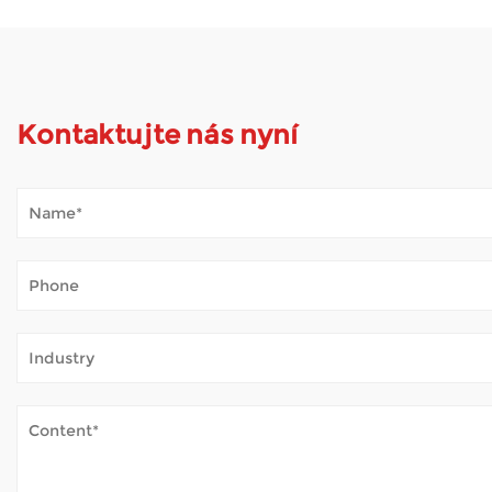
Kontaktujte nás nyní
Jak Mobility Scooter zvládá venkovní počasí?
Jan 02, 2026
Mobilní koloběžky otevírají svět mnoha lidem, pro které je c
– bez neustálé únavy. Když je skútr pravidelně používán venku,
Jak elektrické invalidní vozíky zajišťují bezpeč
Dec 31, 2025
Elektrické invalidní vozíky nabízejí zásadní pomoc osobám 
Velkoobchodní výrobce invalidních