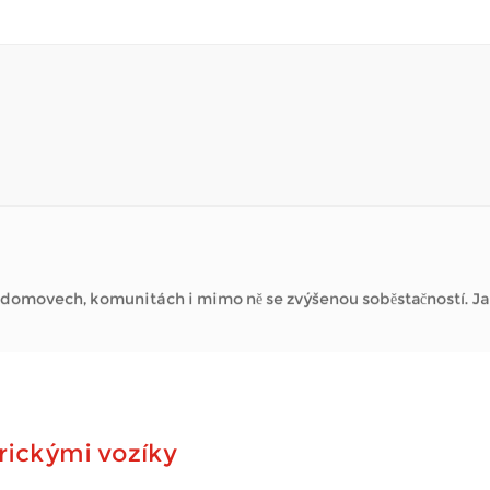
 navštěvovat místní obchody, užívat si park nebo se jednoduše 
o domovech, komunitách i mimo ně se zvýšenou soběstačností. J
trickými vozíky