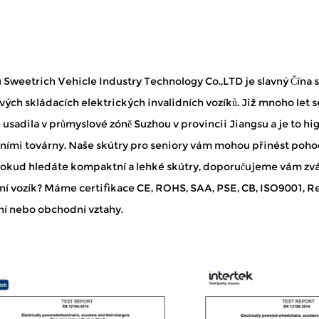
 Sweetrich Vehicle Industry Technology Co.,LTD je slavný
Čína 
vých skládacích elektrických invalidních vozíků
. Již mnoho let 
 usadila v průmyslové zóně Suzhou v provincii Jiangsu a je to hi
ními továrny. Naše skútry pro seniory vám mohou přinést pohodl
 Pokud hledáte kompaktní a lehké skútry, doporučujeme vám zváž
ní vozík
? Máme certifikace CE, ROHS, SAA, PSE, CB, ISO9001, Rea
ní nebo obchodní vztahy.