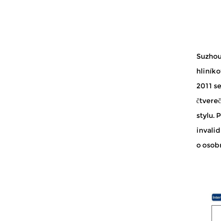
Suzhou
hliníko
2011 se
čtvereč
stylu.
invalid
o osob