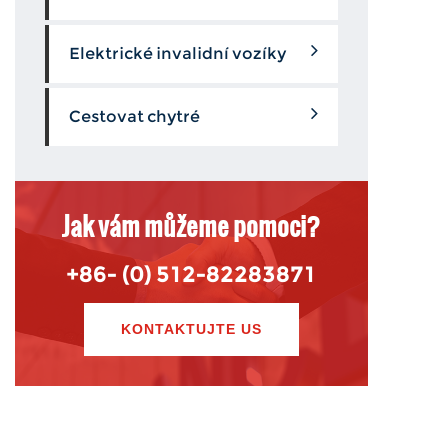
Elektrické invalidní vozíky
Cestovat chytré
Jak vám můžeme pomoci?
+86- (0) 512-82283871
KONTAKTUJTE US