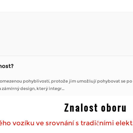
ké invalidní vozíky?
specializují na řešení mobility, nabízejí způsoby, jak
 ...
hůze na dlouhé vzdálenosti obtížná. Umožňují trávit čas venku –
 setkává se s deštěm, s...
nost?
s omezenou pohyblivostí, protože jim umožňují pohybovat se p
 vozíků , zaměřujeme se na záměrný design, který integr...
ké invalidní vozíky?
Znalost oboru
specializují na řešení mobility, nabízejí způsoby, jak
 ...
ho vozíku ve srovnání s tradičními elek