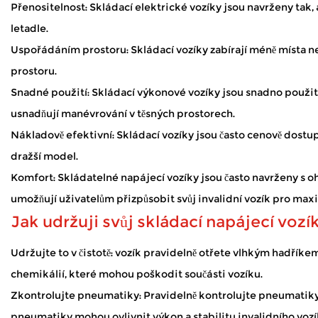
Jan 02, 2026
Přenositelnost: Skládací elektrické vozíky jsou navrženy tak, a
Mobilní koloběžky otevírají svět mnoha lidem, pro které je c
letadle.
– bez neustálé únavy. Když je skútr pravidelně používán venku,
Uspořádáním prostoru: Skládací vozíky zabírají méně místa než
Jak elektrické invalidní vozíky zajišťují bezpeč
prostoru.
Dec 31, 2025
Snadné použití:
Skládací výkonové vozíky
jsou snadno použite
Elektrické invalidní vozíky nabízejí zásadní pomoc osobám 
Velkoobchodní výrobce invalidních
usnadňují manévrování v těsných prostorech.
Nákladově efektivní: Skládací vozíky jsou často cenově dostupn
dražší model.
Komfort: Skládatelné napájecí vozíky jsou často navrženy s 
umožňují uživatelům přizpůsobit svůj invalidní vozík pro max
Jak udržuji svůj skládací napájecí vozí
Udržujte to v čistotě: vozík pravidelně otřete vlhkým hadříke
chemikálií, které mohou poškodit součásti vozíku.
Zkontrolujte pneumatiky: Pravidelně kontrolujte pneumatiky 
pneumatiky mohou ovlivnit výkon a stabilitu invalidního vozí