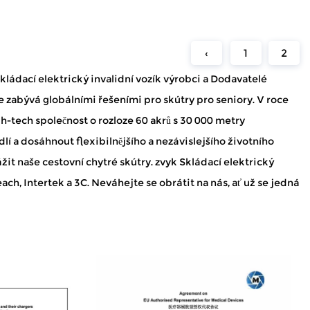
‹
1
2
skládací elektrický invalidní vozík výrobci
a
Dodavatelé
se zabývá globálními řešeními pro skútry pro seniory. V roce
gh-tech společnost o rozloze 60 akrů s 30 000 metry
í a dosáhnout flexibilnějšího a nezávislejšího životního
it naše cestovní chytré skútry.
zvyk Skládací elektrický
ch, Intertek a 3C. Neváhejte se obrátit na nás, ať už se jedná