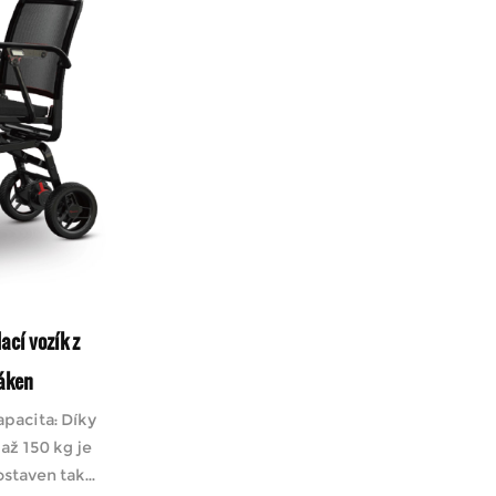
ací vozík z
láken
apacita: Díky
až 150 kg je
taven tak...