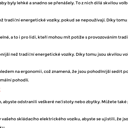
by byly lehké a snadno se přenášely. To z nich dělá skvělou volbu
hůze na dlouhé vzdálenosti obtížná. Umožňují trávit čas venku –
 setkává se s deštěm, s...
 tradiční energetické vozíky, pokud se nepoužívají. Díky tomu j
nost?
lné, a to i pro lidi, kteří mohou mít potíže s provozováním trad
s omezenou pohyblivostí, protože jim umožňují pohybovat se p
 vozíků , zaměřujeme se na záměrný design, který integr...
ější než tradiční energetické vozíky. Díky tomu jsou skvělou vol
ohledem na ergonomii, což znamená, že jsou pohodlnější sedět p
imální pohodlí.
k
m, abyste odstranili veškeré nečistoty nebo zbytky. Můžete také 
vašeho skládacího elektrického vozíku, abyste se ujistili, že
ku.