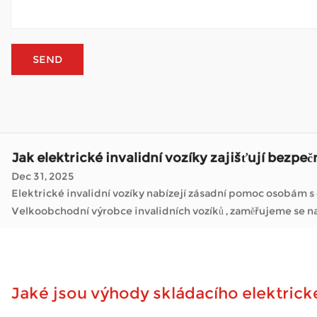
Jak důležitá je rámová konstrukce pro elektric
Jan 05, 2026
Elektrické invalidní vozíky změnily počet lidí, kteří se během dne pohybují. Jako a Velkoobchodní výrobce invalidních vozíků Společnosti, jako jsou ty, které se 
vyřídit pochůzky, navštívit přátele nebo si prostě užít čas venku,
Jak Mobility Scooter zvládá venkovní počasí?
Jan 02, 2026
Mobilní koloběžky otevírají svět mnoha lidem, pro které je c
– bez neustálé únavy. Když je skútr pravidelně používán venku,
Jak elektrické invalidní vozíky zajišťují bezpeč
Dec 31, 2025
Elektrické invalidní vozíky nabízejí zásadní pomoc osobám 
Velkoobchodní výrobce invalidních
Jak důležitá je rámová konstrukce pro elektric
Jan 05, 2026
Elektrické invalidní vozíky změnily počet lidí, kteří se během dne pohybují. Jako a Velkoobchodní výrobce invalidních vozíků Společnosti, jako jsou ty, které se 
vyřídit pochůzky, navštívit přátele nebo si prostě užít čas venku,
Jaké jsou výhody skládacího elektrické
Jak Mobility Scooter zvládá venkovní počasí?