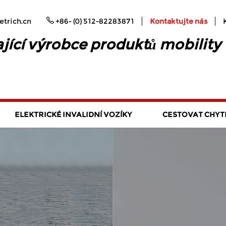
trich.cn
+86- (0) 512-82283871
Kontaktujte nás
jící výrobce produktů mobility
ELEKTRICKÉ INVALIDNÍ VOZÍKY
CESTOVAT CHYT