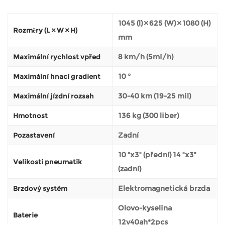
1045 (l) × 625 (W) × 1080 (H)
Rozměry (L × W × H)
mm
8 km/h (5mi/h)
Maximální rychlost vpřed
10 °
Maximální hnací gradient
30-40 km (19-25 mil)
Maximální jízdní rozsah
136 kg (300 liber)
Hmotnost
Zadní
Pozastavení
10 "x3" (přední) 14 "x3"
Velikosti pneumatik
(zadní)
Elektromagnetická brzda
Brzdový systém
Olovo-kyselina
Baterie
12v40ah*2pcs