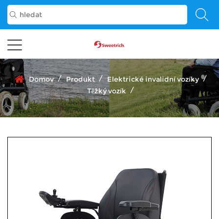
/
/
/
Domov
Produkt
Elektrické invalidní vozíky
/
Těžký vozík