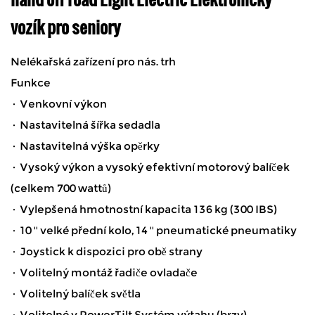
vozík pro seniory
Nelékařská zařízení pro nás. trh
Funkce
· Venkovní výkon
· Nastavitelná šířka sedadla
· Nastavitelná výška opěrky
· Vysoký výkon a vysoký efektivní motorový balíček
(celkem 700 wattů)
· Vylepšená hmotnostní kapacita 136 kg (300 IBS)
· 10 '' velké přední kolo, 14 '' pneumatické pneumatiky
· Joystick k dispozici pro obě strany
· Volitelný montáž řadiče ovladače
· Volitelný balíček světla
· Volitelné v PowerTilt Systém výtahu (brzy)