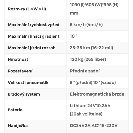
1090 (l)*605 (W)*998 (H)
Rozměry (L × W × H)
mm
6 km/h (4mi/h)
Maximální rychlost vpřed
10 °
Maximální hnací gradient
25-35 km (16-22 mil)
Maximální jízdní rozsah
120 kg (265 liber)
Hmotnost
Přední a zadní
Pozastavení
8 '' (přední) 10 '' (vzadu)
Velikosti pneumatik
Elektromagnetická brzda
Brzdový systém
Lithium 24V10,2Ah
Baterie
(20ah volitelné)
DC24V2A AC115-230V
Nabíječka