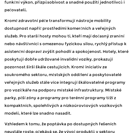
funkční výkon, přizpůsobivost a snadné použití jednotlivců i
pečovatelů.
Kromě zdravotní péče transformují nástroje mobility
dostupnost napříč prostředími komerčních a veřejných
služeb. Pro starší hosty mohou ti, kteří mají dočasný zranění
nebo návštěvníci s omezenou fyzickou silou, rychlý přístup k
asistenční dopravě zvýšit pohodlí a spokojenost. Hotely, které
poskytují dobře udržované invalidní vozíky, prokazují
pozornost širší škále cestujících. Kromě iniciativ ze
soukromého sektoru, městských oddělení a poskytovatelé
veřejných služeb stále více integrují škálovatelné programy
pro vozíčkáře na podporu městské infrastruktury. Městské
parky, pěší zóny a programy pro terénní programy těží z
kompaktních, spolehlivých a nízkoúrovňových vozíkových
modelů, které lze snadno nasadit.
Vzhledem k tomu, že poptávka po dostupných řešeních
neustále roste, očekává se, že vývoj produktů v sektoru