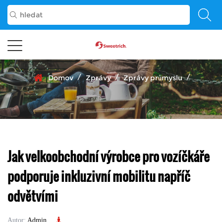
/
/
/
Domov
Zprávy
Zprávy průmyslu
Jak velkoobchodní výrobce pro vozíčkáře
podporuje inkluzivní mobilitu napříč
odvětvími
Autor:
Admin