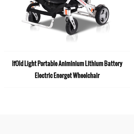
IfOld Light Portable Animinium Lithium Battery
Electric Energet Wheelchair