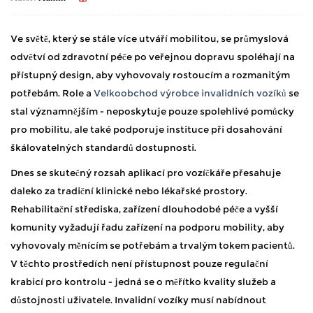
Ve světě, který se stále více utváří mobilitou, se průmyslová
odvětví od zdravotní péče po veřejnou dopravu spoléhají na
přístupný design, aby vyhovovaly rostoucím a rozmanitým
potřebám. Role a
Velkoobchod výrobce invalidních vozíků
se
stal významnějším - neposkytuje pouze spolehlivé pomůcky
pro mobilitu, ale také podporuje instituce při dosahování
škálovatelných standardů dostupnosti.
Dnes se skutečný rozsah aplikací pro vozíčkáře přesahuje
daleko za tradiční klinické nebo lékařské prostory.
Rehabilitační střediska, zařízení dlouhodobé péče a vyšší
komunity vyžadují řadu zařízení na podporu mobility, aby
vyhovovaly měnícím se potřebám a trvalým tokem pacientů.
V těchto prostředích není přístupnost pouze regulační
krabicí pro kontrolu - jedná se o měřítko kvality služeb a
důstojnosti uživatele. Invalidní vozíky musí nabídnout