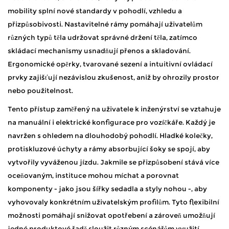
mobility splní nové standardy v pohodlí, vzhledu a
přizpůsobivosti. Nastavitelné rámy pomáhají uživatelům
různých typů těla udržovat správné držení těla, zatímco
skládací mechanismy usnadňují přenos a skladování.
Ergonomické opěrky, tvarované sezení a intuitivní ovládací
prvky zajišťují nezávislou zkušenost, aniž by ohrozily prostor
nebo použitelnost.
Tento přístup zaměřený na uživatele k inženýrství se vztahuje
na manuální i elektrické konfigurace pro vozíčkáře. Každý je
navržen s ohledem na dlouhodobý pohodlí. Hladké kolečky,
protiskluzové úchyty a rámy absorbující šoky se spojí, aby
vytvořily vyváženou jízdu. Jakmile se přizpůsobení stává více
oceňovaným, instituce mohou míchat a porovnat
komponenty - jako jsou šířky sedadla a styly nohou -, aby
vyhovovaly konkrétním uživatelským profilům. Tyto flexibilní
možnosti pomáhají snižovat opotřebení a zároveň umožňují
jedné produktové řadě sloužit různým scénářům využití.