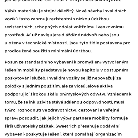
Výběr materiálu je stejně důležitý. Nové návrhy invalidních
vozíků často zahrnují rezistentní s nízkou údržbou
rezistentních, schopných odolat vnitřnímu i venkovnímu
prostředí. Ať už navigujete dlážděné nádvoří nebo jsou
uloženy v technické místnosti, jsou tyto židle postaveny pro
prodloužené použití s minimální údržbou.
Posun ze standardního vybavení k promyšleně vytvořeným
řešením mobility představuje novou kapitolu v dostupném
poskytování služeb. Invalidní vozíky se již nepovažují za
položky s jedním použitím, ale za víceúčelové aktiva
podporující širokou škálu průmyslových odvětví. Vzhledem k
tomu, že se inkluzivita stává sdílenou odpovědností, musí
tvůrci rozhodnutí ve zdravotnictví, cestování a veřejné
správě posoudit, jak jejich výběr partnera mobility formuje
širší uživatelský zážitek. Sweetrich přesahuje dodávání
vybavení-poskytuje řešení, která pomáhají organizacím