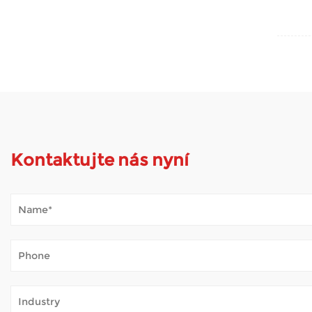
Kontaktujte nás nyní
Jak Mobility Scooter zvládá venkovní počasí?
Jan 02, 2026
Mobilní koloběžky otevírají svět mnoha lidem, pro které je c
– bez neustálé únavy. Když je skútr pravidelně používán venku,