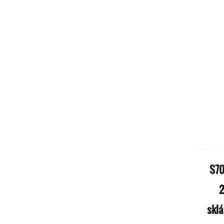
eniory
S70 Velká velikost mocně 1000 W
S70
Elektrická mobilita 4 kola pro staré
2
lidi cestuje
sklá