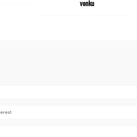
venku
 navštěvovat místní obchody, užívat si park nebo se jednoduše 