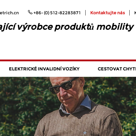
trich.cn
+86- (0) 512-82283871
Kontaktujte nás
jící výrobce produktů mobility
ELEKTRICKÉ INVALIDNÍ VOZÍKY
CESTOVAT CHYT