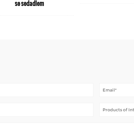
se sedadlem
hůze na dlouhé vzdálenosti obtížná. Umožňují trávit čas venku –
 setkává se s deštěm, s...