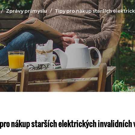
/
Zprávy průmyslu
/
Tipy pro nákup starších elektric
 pro nákup starších elektrických invalidních 