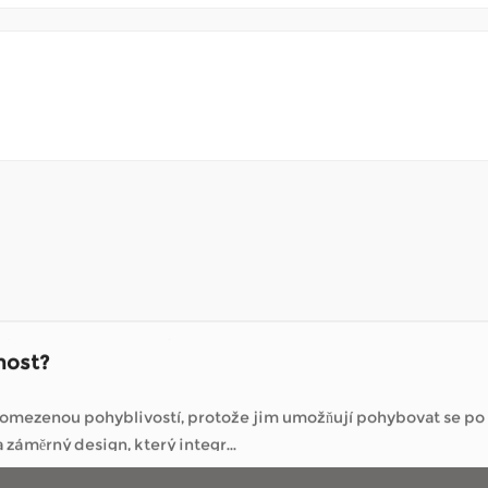
nost?
s omezenou pohyblivostí, protože jim umožňují pohybovat se p
 vozíků , zaměřujeme se na záměrný design, který integr...
ké invalidní vozíky?
specializují na řešení mobility, nabízejí způsoby, jak
 ...
hůze na dlouhé vzdálenosti obtížná. Umožňují trávit čas venku –
 setkává se s deštěm, s...
nost?
s omezenou pohyblivostí, protože jim umožňují pohybovat se p
 vozíků , zaměřujeme se na záměrný design, který integr...
ké invalidní vozíky?