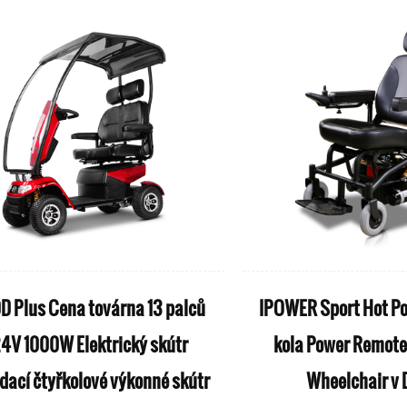
D Plus Cena továrna 13 palců
IPOWER Sport Hot Po
4V 1000W Elektrický skútr
kola Power Remote
dací čtyřkolové výkonné skútr
Wheelchair v 