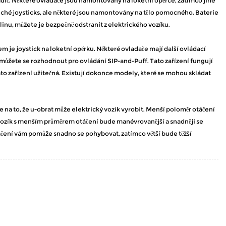
adič. Některé ovladače jsou namontovány na loketní opěrce, zatímco jiné
ché joysticks, ale některé jsou namontovány na tělo pomocného. Baterie
inu, můžete je bezpečně odstranit z elektrického vozíku.
 je joystick na loketní opěrku. Některé ovladače mají další ovládací
, můžete se rozhodnout pro ovládání SIP-and-Puff. Tato zařízení fungují
tato zařízení užitečná. Existují dokonce modely, které se mohou skládat
 na to, že u-obrat může elektrický vozík vyrobit. Menší poloměr otáčení
 vozík s menším průměrem otáčení bude manévrovanější a snadněji se
táčení vám pomůže snadno se pohybovat, zatímco větší bude těžší