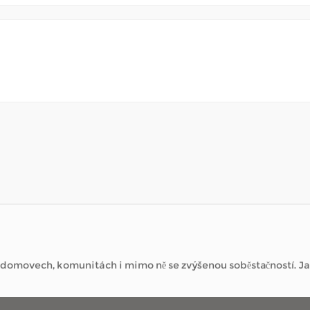
o domovech, komunitách i mimo ně se zvýšenou soběstačností. J
 navštěvovat místní obchody, užívat si park nebo se jednoduše 
o domovech, komunitách i mimo ně se zvýšenou soběstačností. J