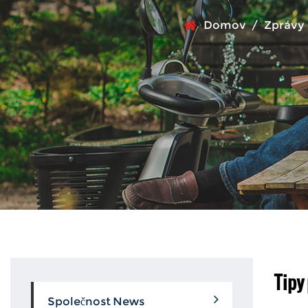
Domov
/
Zprávy
Tipy
Společnost News