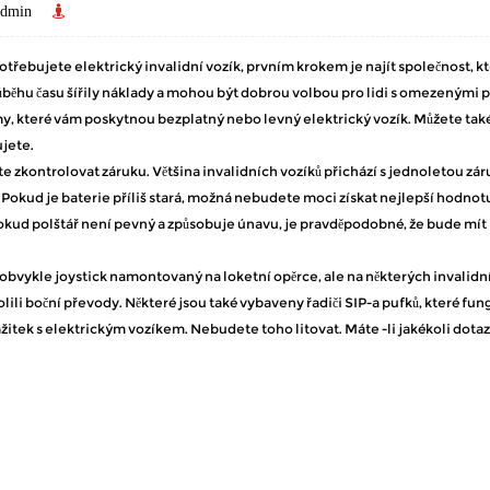
dmin
třebujete elektrický invalidní vozík, prvním krokem je najít společnost, k
ůběhu času šířily náklady a mohou být dobrou volbou pro lidi s omezenými p
, které vám poskytnou bezplatný nebo levný elektrický vozík. Můžete také zk
ujete.
te zkontrolovat záruku. Většina invalidních vozíků přichází s jednoletou záru
 Pokud je baterie příliš stará, možná nebudete moci získat nejlepší hodnot
okud polštář není pevný a způsobuje únavu, je pravděpodobné, že bude mít 
 obvykle joystick namontovaný na loketní opěrce, ale na některých invalidní
lili boční převody. Některé jsou také vybaveny řadiči SIP-a pufků, které fun
ážitek s elektrickým vozíkem. Nebudete toho litovat. Máte -li jakékoli dota