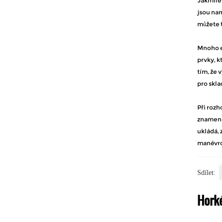
Jakmile 
jsou nam
můžete t
Mnoho el
prvky, k
tím, že 
pro skla
Při rozh
znamená,
ukládá, 
manévro
Sdílet:
Hork