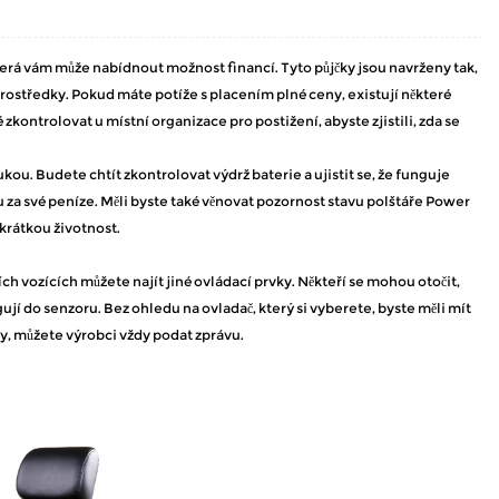
terá vám může nabídnout možnost financí. Tyto půjčky jsou navrženy tak,
rostředky. Pokud máte potíže s placením plné ceny, existují některé
ontrolovat u místní organizace pro postižení, abyste zjistili, zda se
kou. Budete chtít zkontrolovat výdrž baterie a ujistit se, že funguje
u za své peníze. Měli byste také věnovat pozornost stavu polštáře Power
krátkou životnost.
ch vozících můžete najít jiné ovládací prvky. Někteří se mohou otočit,
gují do senzoru. Bez ohledu na ovladač, který si vyberete, byste měli mít
zy, můžete výrobci vždy podat zprávu.