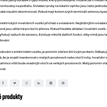
máte jasný obrázek o typu vozíku, který potřebujete, můžete začít hledat ř
ontovány na podlahu. Ovládací prvky na loketní opěrku jsou často jednodu
aké vizuálně zkontrolovat. Pokud mají kolem svých terminálů zelenou kysel
ektrických invalidních vozíků přichází s ovladačem. Nejběžnějším ovladačem
teré jsou užitečné pro boční přenos. Pokud hledáte skládací invalidní vozík
vyfukují vzduch do senzoru. Existuje několik dalších funkcí, díky nimž jsou 
dování.
odování o elektrickém vozíku je poloměr otáčení klíčovým prvkem. Odkazuje
 že je snazší manévrovat v malých prostorech nebo otočit rohy. Invalidní
zatímco větší bude snadnější otočit ve velkých prostorech. Malý poloměr o
vat.
é produkty