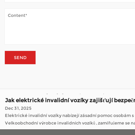
Jak elektrické invalidní vozíky zajišťují bezpeč
Dec 31, 2025
Elektrické invalidní vozíky nabízejí zásadní pomoc osobám 
Velkoobchodní výrobce invalidních
Jak důležitá je rámová konstrukce pro elektric
Jan 05, 2026
Elektrické invalidní vozíky změnily počet lidí, kteří se během dne pohybují. Jako a Velkoobchodní výrobce invalidních vozíků Společnosti, jako jsou ty, které se 
vyřídit pochůzky, navštívit přátele nebo si prostě užít čas venku,
Jak Mobility Scooter zvládá venkovní počasí?
Jan 02, 2026
Mobilní koloběžky otevírají svět mnoha lidem, pro které je c
– bez neustálé únavy. Když je skútr pravidelně používán venku,
Jak elektrické invalidní vozíky zajišťují bezpeč
Dec 31, 2025
Elektrické invalidní vozíky nabízejí zásadní pomoc osobám 
Velkoobchodní výrobce invalidních
Jak důležitá je rámová konstrukce pro elektric