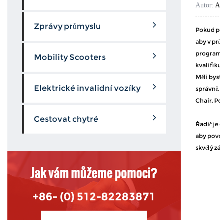
Autor:
A
Zprávy průmyslu
Pokud po
aby v pr
programy
Mobility Scooters
kvalifik
Měli bys
Elektrické invalidní vozíky
správně.
Chair. P
Cestovat chytré
Řadič je
aby povo
skvělý z
Jak vám můžeme pomoci?
+86- (0) 512-82283871