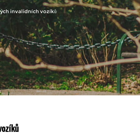
kých invalidních vozíků
vozíků