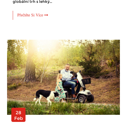
globální trh s lehký...
Přečtěte Si Více
28
Feb