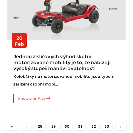
20
Feb
Jednou z klíčových výhod skútrů
motorizované mobility je to, že nabízejí
vysoký stupeň manévrovatelnosti
Koloběžky na motorizovanou mobilitu jsou typem
zařízení osobní mobi...
Přečtěte Si Více
‹‹
‹
28
29
30
31
32
33
›