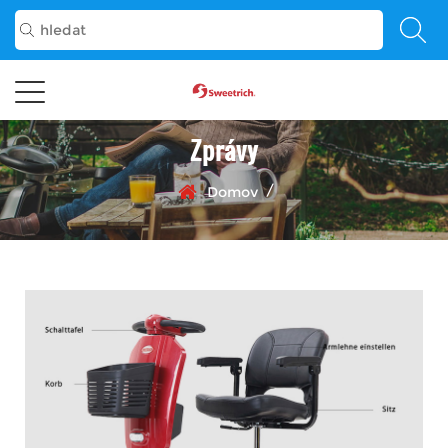
Zprávy
/
Domov