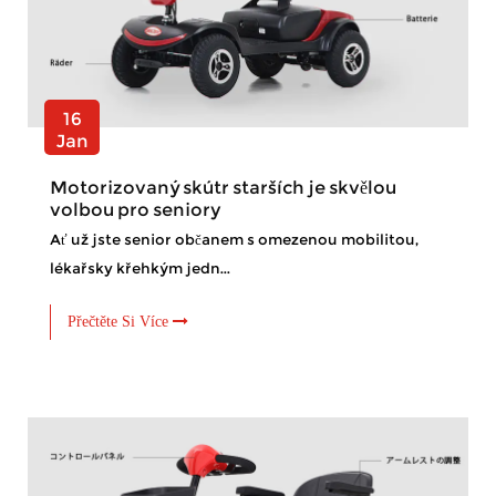
16
Jan
Motorizovaný skútr starších je skvělou
volbou pro seniory
Ať už jste senior občanem s omezenou mobilitou,
lékařsky křehkým jedn...
Přečtěte Si Více