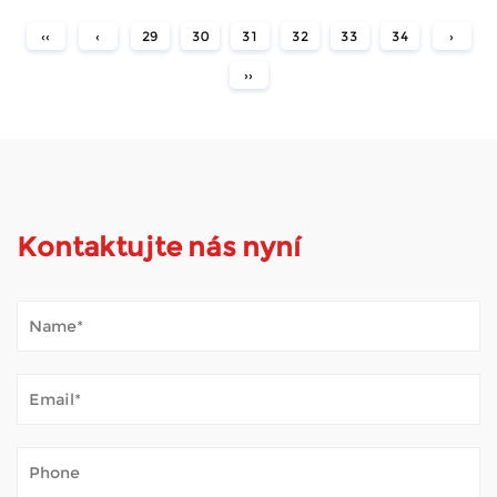
‹‹
‹
29
30
31
32
33
34
›
››
Kontaktujte nás nyní