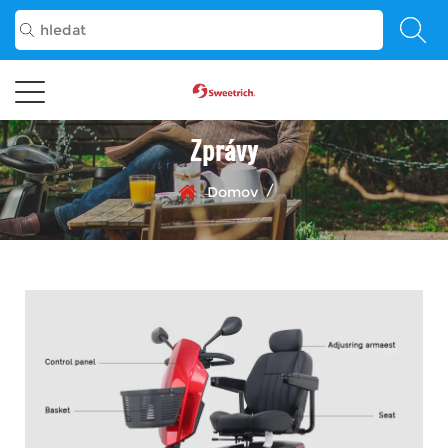
Zprávy
/
Domov